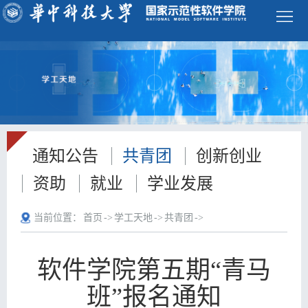
学
校
首
页
ENGLISH
首
通知公告
共青团
创新创业
页
学
资助
就业
学业发展
院
师
当前位置：
首页
->
学工天地
->
共青团
->
概
资
本
况
队
科
研
软件学院第五期“青马
伍
班”报名通知
生
究
科