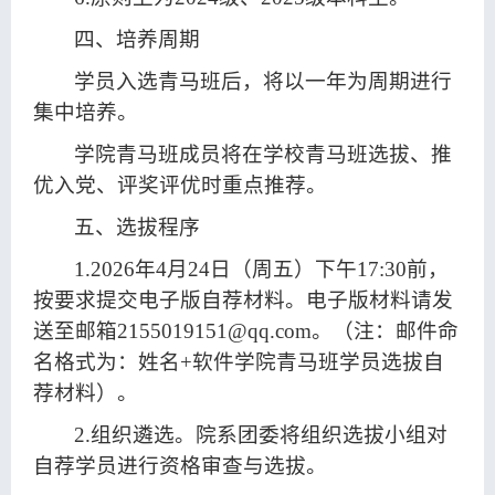
四、培养周期
学员入选青马班后，将以一年为周期进行
集中培养。
学院青马班成员将在学校青马班选拔、推
优入党、评奖评优时重点推荐。
五、选拔程序
1.202
6
年
4
月
24
日（
周五
）下午17:30前，
按要求提交电子版自荐材料。电子版材料请发
送至邮箱2155019151@qq.com。（注：邮件命
名格式为：姓名+软件学院青马班学员选拔自
荐材料）。
2.
组织遴选。院系团委将组织选拔小组对
自荐学员进行资格审查与选拔。