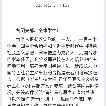
教
生
学
学
2026-04-22 点击：[
389
]
育
教
研
工
党
育
究
天
群
培
各团支部、全体学生：
地
工
训
院
为深入贯彻落实党的二十大、二十届
三中
全会、
四中全会精神和习近平新时代中国特色
作
中
友
社会主义思想，牢牢把握为党育人、为国育才
心
之
的根本任务，充分发挥高校在人才培养中的主
阵地作用，培养青年团学骨干进一步成长为中
家
国特色社会主义事业的合格建设者和可靠接班
人，根据《华中科技大学
“青年马克思主义者培
养工程”深化实施方案》要求，结合学院实际情
况，开设
软件
学院
“青年马克思主义者培养班”
（以下简称院“青马班”），现面向全院同学开
展学员招生工作，具体事项通知如下
：