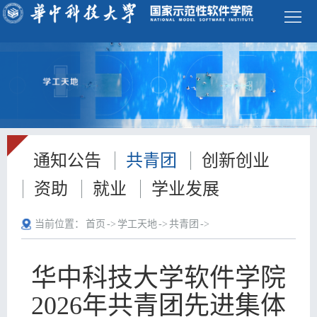
学
校
首
页
ENGLISH
首
通知公告
共青团
创新创业
页
学
资助
就业
学业发展
院
师
当前位置：
首页
->
学工天地
->
共青团
->
概
资
本
况
队
科
研
华中科技大学软件学院
伍
2026年共青团先进集体
生
究
科