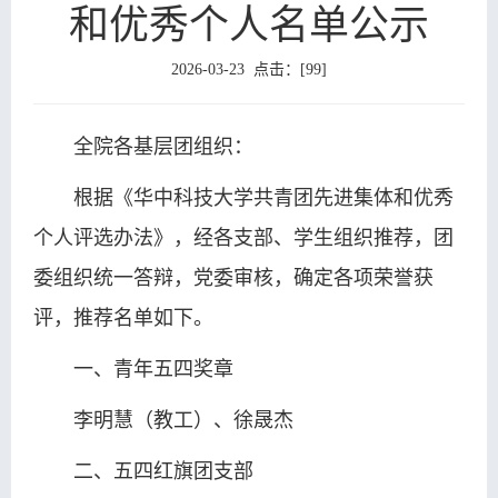
和优秀个人名单公示
教
生
学
学
育
2026-03-23 点击：[
99
]
教
研
工
党
育
究
天
群
培
全院各基层团组织：
地
工
训
院
根据《华中科技大学共青团先进集体和优秀
作
中
友
个人评选办法》，经各支部、学生组织推荐，团
心
委组织统一答辩，党委审核，确定各项荣誉获
之
评，推荐名单如下。
家
一、青年五四奖章
李明慧（教工）、
徐晟杰
二、五四红旗团支部