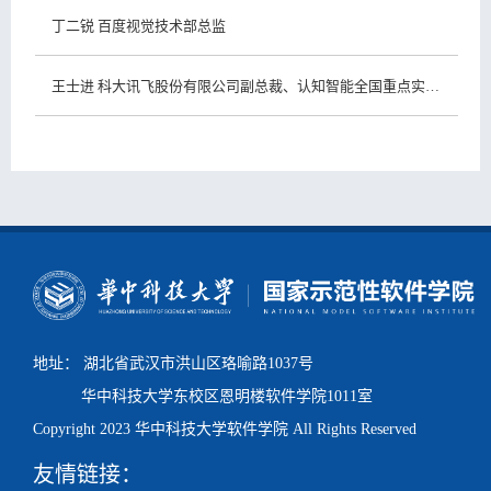
教
生
学
学
丁二锐 百度视觉技术部总监
育
教
研
工
党
王士进 科大讯飞股份有限公司副总裁、认知智能全国重点实验室副主任
育
究
天
群
培
地
工
训
院
作
中
友
心
之
家
地址： 湖北省武汉市洪山区珞喻路1037号
华中科技大学东校区
恩明楼
软件学院1011室
Copyright 2023 华中科技大学软件学院 All Rights Reserved
友情链接：