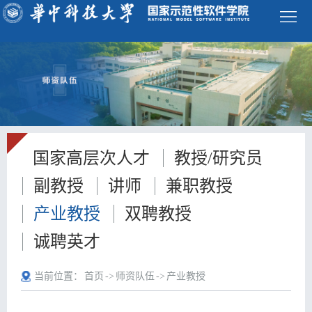
学
校
首
页
ENGLISH
首
国家高层次人才
教授/研究员
页
学
副教授
讲师
兼职教授
院
师
产业教授
双聘教授
概
资
本
诚聘英才
况
队
科
研
当前位置：
首页
->
师资队伍
->
产业教授
伍
生
究
科