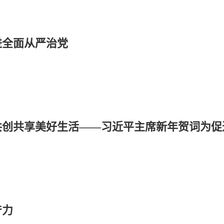
进全面从严治党
共创共享美好生活——习近平主席新年贺词为促
产力