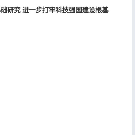
础研究 进一步打牢科技强国建设根基