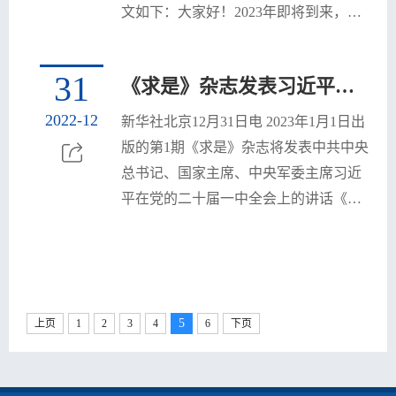
氛围长期坚持下去，把党的伟大自我革
文如下：大家好！2023年即将到来，我
命进行到底。要坚持严管...
在北京向大家致以美好的新年祝福！
2022年，我们胜利召开党的二十大，擘
31
《求是》杂志发表习近平总书记重要讲话《为实现党的二十大确定的目标任务而团结奋斗》
画了全面建设社会主义现代化国家、以
中国式现代化全面推进中华民族伟大复
2022-12
新华社北京12月31日电 2023年1月1日出
兴的宏伟蓝图，吹响了奋进新征程的时
版的第1期《求是》杂志将发表中共中央
代号角。我国继续保持世界第二大经济
总书记、国家主席、中央军委主席习近
体的地位，经济稳健发展，全年国内生
平在党的二十届一中全会上的讲话《为
产总值预计超过120万亿元...
实现党的二十大确定的目标任务而团结
奋斗》。讲话强调，这次中央全会已经
完成了选举产生新一届中央领导机构的
任务。要牢记党和人民的重托，不忘初
5
上页
1
2
3
4
6
下页
心、牢记使命，为全面建设社会主义现
代化国家、全面推进中华民族伟大复兴
而团结奋斗。讲话指出，党的二十大是