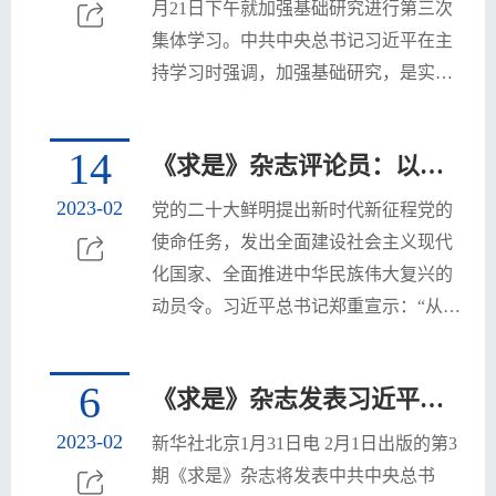
月21日下午就加强基础研究进行第三次
取和讨论了习近平受中央政治局委托作
集体学习。中共中央总书记习近平在主
的工作报告，审议通过了中央政治局在
持学习时强调，加强基础研究，是实现
广泛征求党内外意见、反...
高水平科技自立自强的迫切要求，是建
设世界科技强国的必由之路。各级党委
14
《求是》杂志评论员：以中国式现代化全面推进中华民族伟大复兴
和政府要把加强基础研究纳入科技工作
重要日程，加强统筹协调，加大政策支
2023-02
党的二十大鲜明提出新时代新征程党的
持，推动基础研究实现高质量发展。北
使命任务，发出全面建设社会主义现代
京大学校长、中科院院士龚旗煌教授就
化国家、全面推进中华民族伟大复兴的
这个问题作了讲解，提出工作建议。中
动员令。习近平总书记郑重宣示：“从现
央政治局的同志认真听取...
在起，中国共产党的中心任务就是团结
带领全国各族人民全面建成社会主义现
6
《求是》杂志发表习近平总书记重要文章《全面从严治党探索出依靠党的自我革命跳出历史周期率的成功路径》
代化强国、实现第二个百年奋斗目标，
以中国式现代化全面推进中华民族伟大
2023-02
新华社北京1月31日电 2月1日出版的第3
复兴。”在新征程上，必须全面把握中国
期《求是》杂志将发表中共中央总书