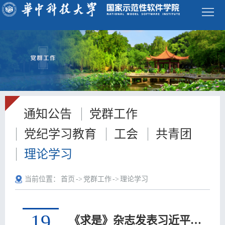
学
校
首
页
ENGLISH
首
通知公告
党群工作
页
学
党纪学习教育
工会
共青团
院
师
理论学习
概
资
本
当前位置：
首页
->
党群工作
->
理论学习
况
队
科
研
伍
生
究
科
19
《求是》杂志发表习近平总书记重要文章《加快构建新发展格局 把握未来发展主动权》