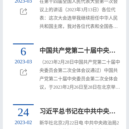
2023-03
在第十四届全国人民代表大会第一次会
为契机，加强党的创新理论武装，不断
议上的讲话（2023年3月13日）各位代
提高全党马克思主义水平，不断提高党
表：这次大会选举我继续担任中华人民
的执政能力和领导水平，为奋进新征程
共和国主席，我对各位代表和全国各族
凝心聚力，踔厉奋发、勇...
人民的信任，表示衷心感谢！这是我第
三次担任国家主席这一崇高职务。人民
6
中国共产党第二十届中央委员会第二次全体会议公报
的信任，是我前进的最大动力，也是我
肩上沉甸甸的责任。我将忠实履行宪法
2023-03
（2023年2月28日中国共产党第二十届中
赋予的职责，以国家需要为使命，以人
央委员会第二次全体会议通过）中国共
民利益为准绳，恪尽职守，竭诚奉献，
产党第二十届中央委员会第二次全体会
绝不辜负各位代表和全国各族人民的重
议，于2023年2月26日至28日在北京举
托！各位代表！具有五千多...
行。出席这次全会的有中央委员203人，
候补中央委员170人。中央纪律检查委员
24
习近平总书记在中共中央政治局第三次集体学习时强调 切实加强基础研究 夯实科技自立自强根基
会副书记和有关部门负责同志列席会
议。全会由中央政治局主持。中央委员
2023-02
新华社北京2月22日电 中共中央政治局2
会总书记习近平作了重要讲话。全会听