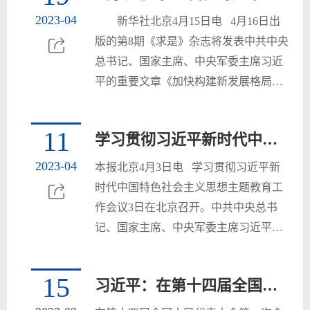
教
生
学
学
2023-04
　　新华社北京4月15日电   4月16日出
版的第8期《求是》杂志将发表中共中央
育
教
研
工
党
总书记、国家主席、中央军委主席习近
育
究
天
群
培
平的重要文章《加快构建新发展格局　
把握未来发展主动权》。　　文章强
地
工
训
院
调，我国14亿多人口整体迈进现代化社
11
学习贯彻习近平新时代中国特色社会主义思想主题教育工作会议在京召开，习近平发表重要讲话强调 扎实抓好主题教育 为奋进新征程凝心聚力
作
中
会，规模超过现有发达国家人口的总
友
和，其艰巨性和复杂性前所未有，必须
2023-04
本报北京4月3日电   学习贯彻习近平新
心
之
把发展的主导权牢牢掌握在自己手中；
时代中国特色社会主义思想主题教育工
我国是一个超大规模经济体，而超大规
家
作会议3日在北京召开。中共中央总书
模经济体可以也必须内部可循环。事实
记、国家主席、中央军委主席习近平出
充分证明，加快构建新发展...
席会议并发表重要讲话。他强调，强国
建设、民族复兴的宏伟目标令人鼓舞、
15
习近平：在第十四届全国人民代表大会第一次会议上的讲话
催人奋进，我们这一代共产党人使命光
荣、责任重大。我们要以这次主题教育