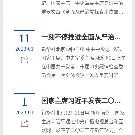
式现代化的中国特色、本质要求和重大
记、国家主席、中央军委主席习近平的
原则，锚定全面建成社会主义现代化强
重要文章《全面从严治党探索出依靠党
国的使命任务，按照...
的自我革命跳出历史周期率的成功路
径》。文章强调，党的十八大以来，党
11
一刻不停推进全面从严治党 保障党的二十大决策部署贯彻落实
中央把全面从严治党纳入“四个全面”战
略布局，以前所未有的勇气和定力推进
2023-01
新华社北京1月9日电 中共中央总书记、
党风廉政建设和反腐败斗争，刹住了一
国家主席、中央军委主席习近平9日上午
些多年未刹住的歪风邪气，解决了许多
在中国共产党第二十届中央纪律检查委
长期没有解决的顽瘴痼疾，清除了党、
员会第二次全体会议上发表重要讲话。
国家、军队内部存在的严重...
他强调，要站在事关党长期执政、国家
长治久安、人民幸福安康的高度，把全
1
国家主席习近平发表二〇二三年新年贺词
面从严治党作为党的长期战略、永恒课
题，始终坚持问题导向，保持战略定
2023-01
新华社北京12月31日电 新年前夕，国家
力，发扬彻底的自我革命精神，永远吹
主席习近平通过中央广播电视总台和互
冲锋号，把严的基调、严的措施、严的
联网，发表了二〇二三年新年贺词。全