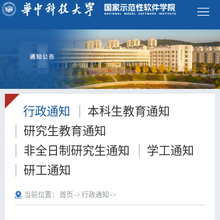
学
校
首
页
ENGLISH
首
行政通知
本科生教育通知
页
学
研究生教育通知
院
师
非全日制研究生通知
学工通知
概
资
本
研工通知
况
队
科
研
当前位置：
首页
->
行政通知
->
伍
生
究
科