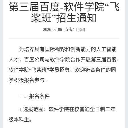
第三届百度-软件学院“飞
教
生
学
学
桨班”招生通知
育
教
研
工
党
2026-05-06 点击：[
463
]
育
究
天
群
培
地
工
训
院
为培养具有国际视野和创新能力的人工智能
作
中
友
人才，百度公司与软件学院合作开展第三届百度-
软件学院“
飞桨班
”学员招募，欢迎符合条件的同
心
之
学积极报名参与。
家
一、报名条件
1.选拔范围：软件学院在校普通全日制二年
级本科生。