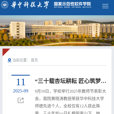
学
校
首
页
ENGLISH
首
当前位置：
首页
页
学
院
师
11
“三十载杏坛耕耘 匠心筑梦育桃李”软件学院黄晓涛教授荣获校师德先进个人称号
概
资
本
2025-09
9月10日，学校举行2025年教师节表彰大
况
队
科
研
会，我院黄晓涛教授荣获华中科技大学
师德先进个人，全校仅有12人获此殊
伍
生
究
科
荣。三十年如一日扎根喻家山下，她以