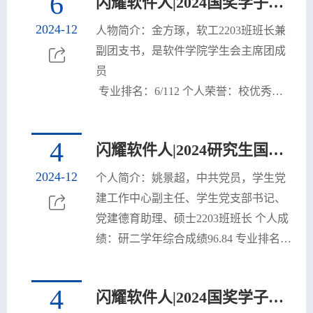
6
闪耀软件人|2024国奖学子风采：金方琢
奖学金、校三好学生、小米奖学金、优
秀党务工作者、优秀共产党员、优秀共
2024-12
人物简介：金方琢，软工2203班班长兼
青团干、研究生一等学业奖学金
副团支书，是软件学院学生会主席团成
员 

 专业排名：6/112 个人荣誉：校优秀共
青团员、校优秀共青团干部、大学生数
学建模竞赛省级三等奖、美国大学生数
4
闪耀软件人|2024研究生国奖学子风采：姚景超
学建模竞赛H奖、软件杯国家级三等
奖、挑战杯国家级一等奖、国家奖学
2024-12
个人简介：姚景超，中共党员，学生党
金、校三好学生奖学金
建工作中心副主任、学生党支部书记、
党建德育助理、硕士2203班班长 个人成
绩：研二学年综合成绩96.84 专业排名：
1/110 个人荣誉：研究生国家奖学金、知
行优秀奖学金、研究生优秀奖学金、研
4
闪耀软件人|2024国奖学子风采：舒俊阳
究生学业一等奖学金、X2小米社会奖学