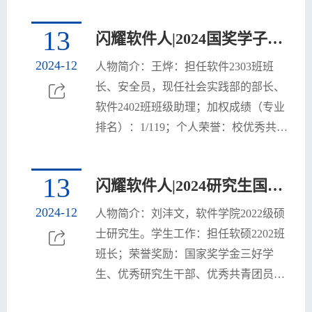
者或共一作者在SCI、CCF C、EI等期刊
会议发表多篇文章。
13
闪耀软件人|2024国奖学子风采：王烨
2024-12
人物简介：王烨：担任软件2303班班
长、安全员，现任社会实践部的部长、
软件2402班班级助理；加权成绩（专业
排名）：1/119；个人荣誉：校优秀共青
团员、校三好学生、国家奖学金、睿抗
机器人开发者大赛全国一等奖、中国机
13
闪耀软件人|2024研究生国奖学子风采：刘沣文
器人及人工智能大赛全国一等奖、全国
大学生数学竞赛湖北省一等奖、全国大
2024-12
人物简介：刘沣文，软件学院2022级硕
学生数学建模大赛湖北省三等奖
士研究生。学生工作：担任软硕2202班
班长；荣誉奖励：国家奖学金三好学
生、优秀研究生干部、优秀共青团员、
学业一等奖学金、国泰君安奖学金、知