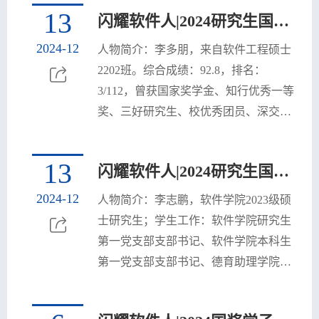
行奖学金、三好学生奖学金、文体活动
13
闪耀软件人|2024研究生国奖学子风采：李多朋
奖学金、创新创业奖学金；科创成果：
参与多项导师科研项目，其中国家重点
2024-12
人物简介：李多朋，来自软件工程硕士
研发计划1项，以第一作者发表论文一篇
2202班。综合成绩：92.8，排名：
（JCR-Q1，CCF-C），“华为杯”中国研
3/112，曾获国家奖学金、知行优秀一等
究生数学建模竞赛国家三等奖
奖、三好研究生、校优秀团员、深交所
社会奖学金、蓝桥杯国赛三等奖等荣
誉。
13
闪耀软件人|2024研究生国奖学子风采：李志鹏
2024-12
人物简介：李志鹏，软件学院2023级硕
士研究生；学生工作：软件学院研究生
第一党支部支部书记、软件学院本科生
第一党支部支部书记、德育助理学院、
科创团队学生负责人、团委学生会主席
团成员、义工部部长；荣誉奖励：国家