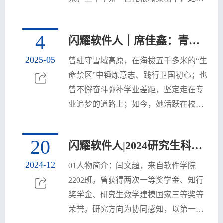
教
生
学
学
“明德厚学求是创新”的校训精神为指
引，用技术传递知识、以仁爱塑造灵
育
教
研
工
党
4
闪耀软件人｜席佳鑫：青春在高原绽放，担当在校园续航
魂，在三尺讲台书写了新时代“学在华
育
究
天
群
科”的动人篇章。 作为国家级一流课程
培
2025-05
曾驻守雪域高原，在海拔五千多米的“生
《计算机及程序设计基础》负责人，黄
命禁区”中锤炼意志、践行卫国初心；也
地
工
训
院
晓涛教授始终站在教学改革前沿。她率
曾不懈奋斗弥补学业差距，坚定走在专
先学校开设人工智能通识课程，构建
作
中
友
业追梦的道路上；如今，她活跃在校园
“AI+专业”融合教育体系，年...
国防教育、党建工作一线，以满腔热忱
心
之
影响和带动身边同学。本期“闪耀软件
20
闪耀软件人|2024研究生科创榜样学子风采：闫文超
家
人”，让我们一起走进华中科技大学“青
年五四奖章”获得者，软件学院2022级本
2024-12
01人物简介：闫文超，来自软件学院
科生席佳鑫的青春故事。一、从军报
2202班。曾获得两次一等奖学金、知行
国：让青春在“生命禁区”熠熠生辉“我不
奖学金、研究生数学建模国家三等奖等
怕流血牺牲，愿同陈祥榕烈士那样，英
荣誉。研究方向为协同感知，以第一作
勇战斗，将生...