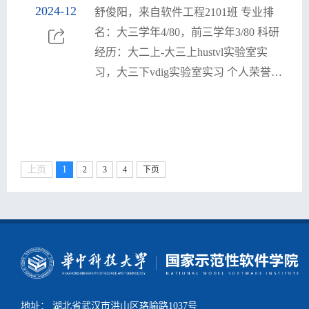
金、创新创业奖学金、华中科技大学校
2024-12
舒俊阳，来自软件工程2101班 专业排
三好学生、优秀研究生干部、优秀党务
名：大三学年4/80，前三学年3/80 科研
工作者、优秀共产党员、优秀实践个
经历：大二上-大三上hustvl实验室实
人、优秀共青团员、先进基层党组织 
习，大三下vdig实验室实习 个人荣誉：
北京大学智能学院夏令营优秀营员（公
示名单中排名全国第八）；连续三年获
评校三好学生奖学金；新生自强奖学金
上页
1
2
3
4
下页
地址： 湖北省武汉市洪山区珞喻路1037号