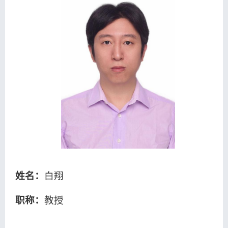
教
生
学
学
育
教
研
工
党
育
究
天
群
培
地
工
训
院
作
中
友
心
之
家
姓名：
白翔
职称：
教授