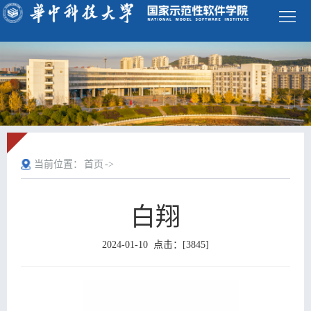
学
校
首
页
ENGLISH
首
当前位置：
首页
->
页
学
院
师
白翔
概
资
本
2024-01-10 点击：[
3845
]
况
队
科
研
伍
生
究
科