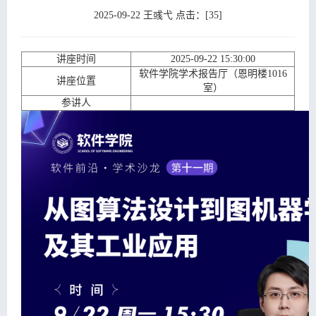
教
生
学
学
2025-09-22 王彧弋 点击：[
35
]
育
教
研
工
党
讲座时间
2025-09-22 15:30:00
软件学院学术报告厅（恩明楼1016
育
究
天
群
培
讲座位置
室）
参讲人
地
工
训
院
作
中
友
心
之
家