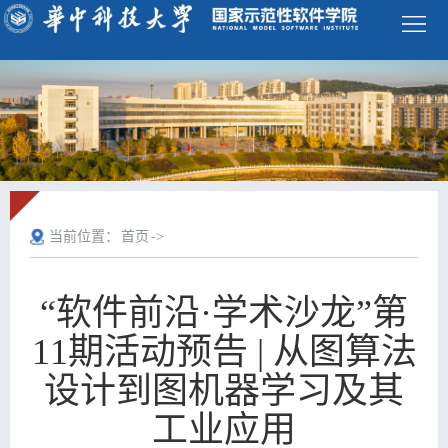
学
校
首
页
ENGLISH
首
当前位置：
首页
->
页
学
院
师
“软件前沿·学术沙龙”第
概
资
本
11期活动预告 | 从图算法
况
队
科
研
设计到图机器学习及其
工业应用
伍
生
究
科