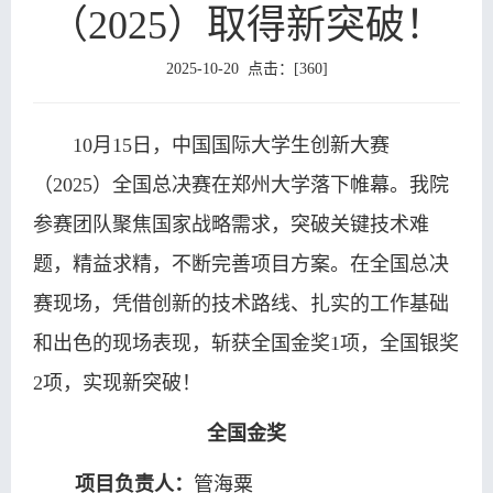
（2025）取得新突破！
教
生
学
学
育
2025-10-20 点击：[
360
]
教
研
工
党
育
究
天
群
培
10月15日，中国国际大学生创新大赛
地
工
训
院
（2025）全国总决赛在郑州大学落下帷幕。我院
作
参赛团队聚焦国家战略需求，突破关键技术难
中
友
题，精益求精，不断完善项目方案。在全国总决
心
之
赛现场，凭借创新的技术路线、扎实的工作基础
家
和出色的现场表现，斩获全国金奖1项，全国银奖
2项，实现新突破！
全国金奖
项目负责人：
管海粟