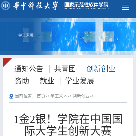
学
校
首
页
ENGLISH
首
通知公告
共青团
创新创业
页
学
资助
就业
学业发展
院
师
当前位置：
首页
->
学工天地
->
创新创业
->
概
资
本
况
队
科
研
1金2银！学院在中国国
伍
际大学生创新大赛
生
究
科