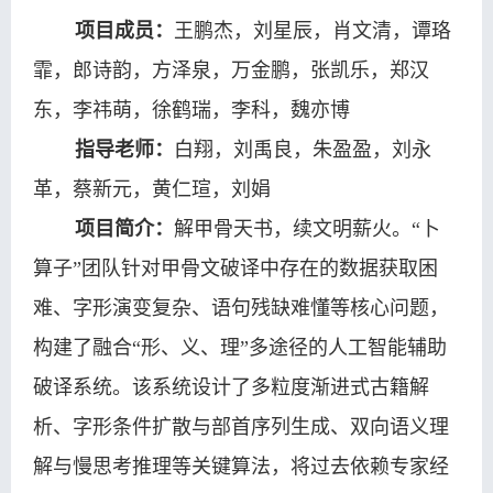
项目成员：
王鹏杰，刘星辰，肖文清，谭珞
霏，郎诗韵，方泽泉，万金鹏，张凯乐，郑汉
东，李祎萌，徐鹤瑞，李科，魏亦博
指导老师：
白翔，刘禹良，朱盈盈，刘永
革，蔡新元，黄仁瑄，刘娟
项目简介：
解甲骨天书，续文明薪火。“卜
算子”团队针对甲骨文破译中存在的数据获取困
难、字形演变复杂、语句残缺难懂等核心问题，
构建了融合“形、义、理”多途径的人工智能辅助
破译系统。该系统设计了多粒度渐进式古籍解
析、字形条件扩散与部首序列生成、双向语义理
解与慢思考推理等关键算法，将过去依赖专家经